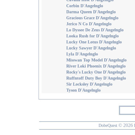
Corbin D'Angelnglo
Darma Queen D'Angelnglo
Gracious Grace D'Angelnglo
Jerico N Co D'Angelnglo
Lo Dyssee De Zeus D'Angelnglo
Looka Rush for D'Angelnglo
Lucky One Lotus D'Angelnglo
Lucky Sawyer D'Angelnglo
Lyla D'Angelnglo
Misswan Top Model D'Angelnglo
River Loki Phoenix D'Angelnglo
Rocky's Lucky One D'Angelnglo
Ruffntoff Duty Boy D'Angelnglo
Sir Locksley D'Angelnglo
Tyson D'Angelnglo
© 2026
DobeQuest