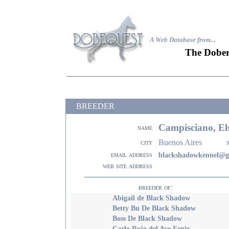
A Web Database from..
.
The Dober
BREEDER
Campisciano, El
name
Buenos Aires
city
email address
blackshadowkennel@g
web site address
breeder of:
Abigail de Black Shadow
Betty Bu De Black Shadow
Boss De Black Shadow
Carlo Rojo del Ave Fenix